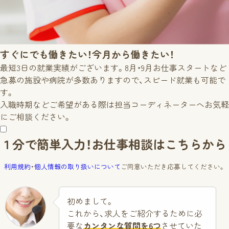
すぐにでも働きたい！
今月から働きたい！
最短3日の就業実績がございます。
8月
・
9月
お仕事スタートなど
急募の施設や病院が多数ありますので、スピード就業も可能で
す。
入職時期などご希望がある際は担当コーディネーターへお気軽
にご相談ください。
１分で簡単入力！
お仕事相談はこちらから
利用規約
・
個人情報の取り扱いについて
ご同意いただき応募してください。
初めまして。
これから、求人をご紹介するために必
要な
カンタンな質問を6つ
させていた